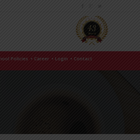
hool Policies
Career
Login
Contact