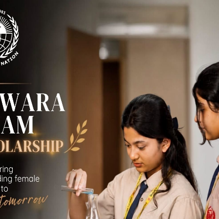
e
o
 solo unos minutos, y a partir de la cual, podrás
nocés las principales características del Codere
s el momento de hablar de sus requisitos. Podés
uestro link, y luego de registrarte en Codere
perador ofrece a los nuevos usuarios y que se
zado.
 locura que tenemos por los deportes,
 donde sacan a relucir la mayor variedad de
mbién, se acordaron de aquellos que les gusta el