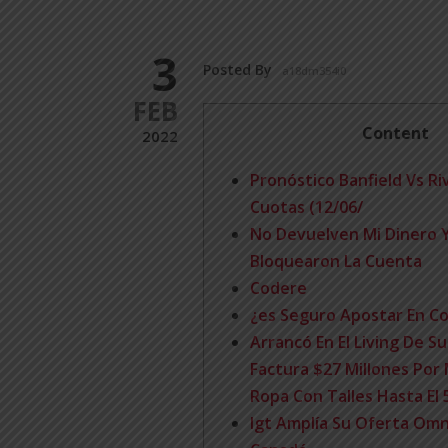
3
Posted By
a18dm354i0
FEB
Content
2022
Pronóstico Banfield Vs Ri
Cuotas (12/06/
No Devuelven Mi Dinero 
Bloquearon La Cuenta
Codere
¿es Seguro Apostar En C
Arrancó En El Living De S
Factura $27 Millones Po
Ropa Con Talles Hasta El 
Igt Amplía Su Oferta Omn