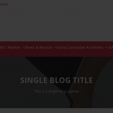
mail
BIT Alumni
News & Notice
Extra Curricular Activities
Sc
SINGLE BLOG TITLE
This is a single blog caption