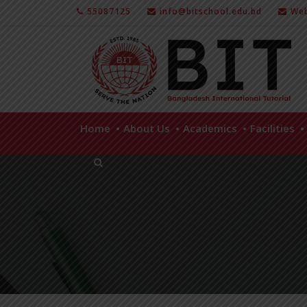
55087125
info@bitschool.edu.bd
Web
Home
About Us
Academics
Facilities