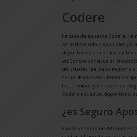
Codere
La casa de apuesta Codere, tam
atractivas solo disponibles par
deportes es una de las partes c
en Codere consiste en freebet
un usuario realiza su registro 
ser utilizados en diferentes ap
los términos y condiciones exi
Codere apuestas deportivas, e
¿es Seguro Apo
Eso dependerá de diferentes fac
cuotas, el tipo de apuestas, e