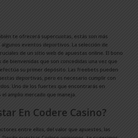
bién te ofrecerá supercuotas, estás son más
a algunos eventos deportivos. La selección de
ruciales de un sitio web de apuestas online. El bono
s de bienvenidas que son concedidas una vez que
y efectúa su primer depósito. Las freebets pueden
uestas deportivas, pero es necesario cumplir con
gidos. Uno de los fuertes que encontrarás en
s el amplio mercado que maneja.
star En Codere Casino?
tores entre ellos, del valor que apuestes, las
tc. Desde nuestras Codere opiniones, te sugerimos