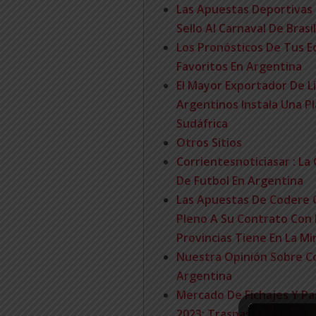
Las Apuestas Deportivas
Sello Al Carnaval De Brasil
Los Pronósticos De Tus E
Favoritos En Argentina
El Mayor Exportador De 
Argentinos Instala Una P
Sudáfrica
Otros Sitios
Corrientesnoticiasar : La 
De Futbol En Argentina
Las Apuestas De Codere 
Pleno A Su Contrato Con 
Provincias Tiene En La Mi
Nuestra Opinión Sobre C
Argentina
Mercado De Fichajes Y Pa
2023: Traspasos Confirm